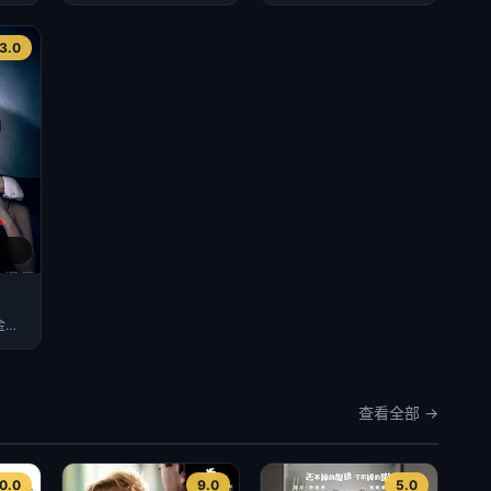
3.0
李尚熙,李雪,南宫珉,金大明,朴炳垠
查看全部 →
0.0
9.0
5.0