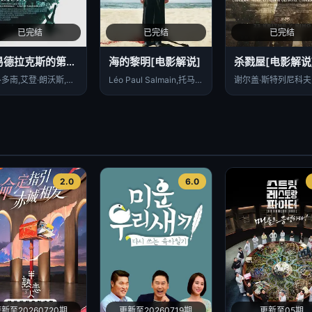
已完结
已完结
已完结
路易德拉克斯的第九条命[电影解说]
海的黎明[电影解说]
杀戮屋[电影解说
詹米·多南,艾登·朗沃斯,莎拉·加顿,迈克尔·亚当思韦特,亚伦·保尔,贝克汉姆·斯科德里,莫莉·帕克,特瑞·陈,戈尔迪·霍夫曼,朱利安·沃德姆,内尔斯·莱纳森,安贾莉·杰,奥利弗·普莱特,丽娜·罗斯勒,卢克·卡米莱,简·迈克格雷格,艾里斯·佩卢莉,芭芭拉·赫希
Léo Paul Salmain,托马斯·阿诺德,马克·巴贝,克里斯托弗·布赫霍尔茨,阿丽尔·朵巴丝勒,阿丽尔·朵巴丝勒 Arielle Dombasle,Harald Schrott
2.0
6.0
新至20260720期
更新至20260719期
更新至05期