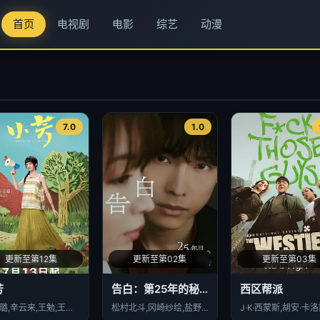
首页
电视剧
电影
综艺
动漫
7.0
1.0
更新至第12集
更新至第02集
更新至第03集
芳
告白：第25年的秘密
西区帮派
王影璐,辛云来,王勉,王姬,颖儿
松村北斗,冈崎纱绘,盐野瑛久,玉山铁二,佐佐木希,水野美纪,石黑贤