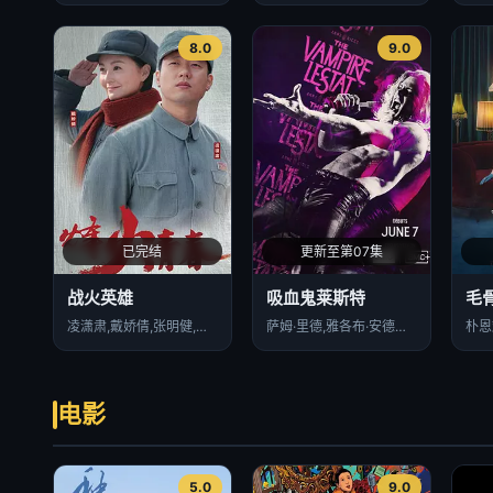
8.0
9.0
已完结
更新至第07集
战火英雄
吸血鬼莱斯特
毛
凌潇肃,戴娇倩,张明健,崔波,李肖宁,冯国庆,郭铁城,王义钦
萨姆·里德,雅各布·安德森,阿萨德·扎曼,德莱尼·海勒斯,詹妮弗·艾莉,埃里克·博高森,希拉·阿蒂姆,达米恩·阿特金斯,艾拉·巴伦坦,卢克·布兰登·菲尔德,克里斯托弗·海尔达尔,Ryan,Kattner,保罗·曼奇尼,谢默斯·帕特森,诺亚·雷德,珍妮·塞拉尔斯,莎拉·斯维尔,莎拉·斯维尔,Sarah,Swire
朴恩
电影
5.0
9.0