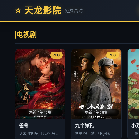
⭐ 天龙影院
· 免费高清
电视剧
4.0
4.0
更新至第22集
更新至第26集
雀骨
九个弹孔
小
艾米,侯明昊,王以纶,马秋元,米热,何润东,刘令姿,郑雅文,陶昕然,程莉莎,王丽坤,金莎,庞博,苏袀禾,满江,盛一伦,党涛,张雨剑,锦超,王润泽,杨凯淳,程宇峰,邵桐,博尔吉特,蒋中炜,延霈,郑雨轩,陈一诺,雷浩轩,曲芷含,王靖雯,焦建,张千叶
傅亨,徐百慧,卫仑,孙绍龙,齐奎,张桐,杨轶,何雨虹