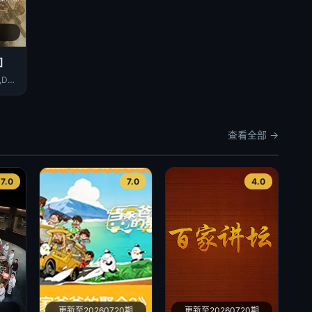
]
谢尔盖·斯特列尼科夫,Denis Kapustin,Oleksandra Soroka,Valeriy Velichko,Karina Tymoshenko,Max Tkachenko,Aleksandr Rudko,Serhiy Smiyan,Danylo Bilyi,Oleksiy Tyunin,Oleksiy Sokur,Olga Spytsia,Serhiy Zhuravliov,Audrey MacAlpine,Andrii Lisnevskyi
查看全部 →
7.0
7.0
4.0
更新至20260720期
更新至20260720期