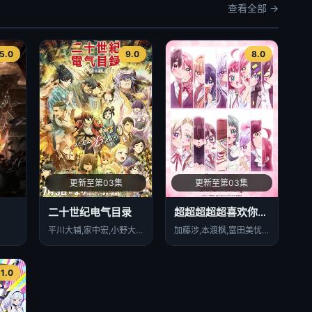
查看全部 →
5.0
9.0
8.0
更新至第03集
更新至第03集
二十世纪电气目录
超超超超超喜欢你的100个女朋友第三季
平川大辅,家中宏,小野大辅,大地叶,雨宫天,寿美菜子,内山昂辉,内田雄马,武内骏辅,远藤大智,高垣彩阳,川井田夏海,浦和希,浅野麻由美
加藤涉,本渡枫,富田美忧,长绳麻理亚,濑户麻沙美,朝井彩加,上坂堇,进藤天音,三森铃子,高桥李依,Lynn,高尾奏音,石原夏织,竹达彩奈,千叶繁,上田祐司
1.0