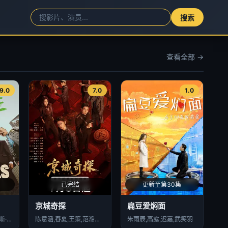
搜索
查看全部 →
9.0
7.0
1.0
已完结
更新至第30集
京城奇探
扁豆爱焖面
J·K·西蒙斯,胡安·卡洛斯·韦利斯,哈利·海顿-佩顿,凯伦·克里奇,克莱尔·兰金,罗恩·米德,杜安·基奥,马克·麦克雷,Will·Jeffs,Maria·Dinn,Andrea·Gallo,Erniel·Baez,Derwin·Phillips,Honor·Spencer,凯蒂·莱恩
陈意涵,春夏,王策,范湉湉,冯雷,于欣禾,杨凯程,马思超,孟鹤堂,翟子路,周九良,小爱
朱雨辰,高露,迟嘉,武笑羽