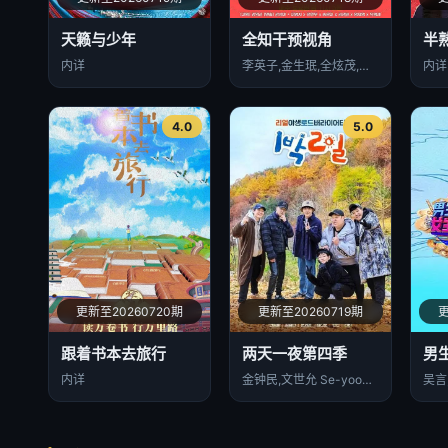
天籁与少年
全知干预视角
半
内详
李英子,金生珉,全炫茂,宋恩伊,梁世亨,洪真英,柳炳宰
内详
4.0
5.0
更新至20260720期
更新至20260719期
更
跟着书本去旅行
两天一夜第四季
男
内详
金钟民,文世允 Se-yoon Moon,延政勋,金宣虎
吴言