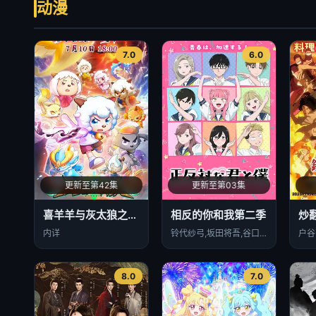
动漫
7.0
6.0
更新至第42集
更新至第03集
喜羊羊与灰太狼之破界山海诀
相反的你和我第二季
炒
内详
铃代纱弓,坂田将吾,谷口梦奈,平林瑚夏,岩田安吉,岛袋美由利,加藤涉,大森心,楠木灯
8.0
7.0