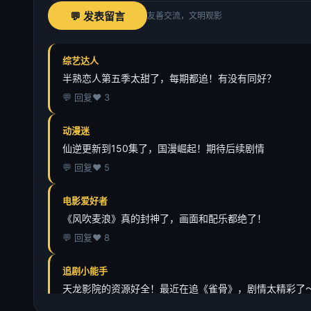
💬 发表留言
友善交流，文明观影
综艺达人
半熟恋人第五季太甜了，每期都追！有没有同好？
💬 回复
❤️ 3
动漫迷
仙逆更新到150集了，国漫崛起！期待后续剧情
💬 回复
❤️ 5
电影爱好者
《风吹麦浪》真的封神了，画面和配乐都绝了！
💬 回复
❤️ 8
追剧小能手
天龙影院的资源好全！最近在追《雀骨》，剧情太精彩了
💬 回复
❤️ 12