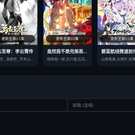
更新至第03集
更新至第02集
更新至第03集
古至尊：李云霄传
虽然我不是完美恶女～雏宫蝶鼠替换传～
蕉小杰 , 洛君然 , 乔木心 , 王晶 , 祁尧 , 沉香 , 林玄 , 唐泽宗 , 西拉 , 祁悦 , 莞殇 , 萧篙 , 霜霜 , 狴犴 , 海银 , 南田
梅原裕一郎,古川慎,石见舞菜香,川井田夏海,菱川花菜,尼克莱·法拉赫娜兹