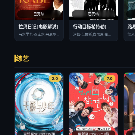
已完结
已完结
拉贝日记[电影解说]
行动目标希特勒[电影解说]
乌尔里希·图库尔,丹尼尔·布鲁赫,史蒂夫·布西密,张静初,香川照之,安·孔西尼,达格玛·曼泽尔,马蒂亚斯·埃尔曼,杉本哲太,柄本明,井浦新,肖恩·劳顿,克里斯蒂安·罗德斯卡,高夫莱德·约翰
汤姆·克鲁斯,肯尼思·布拉纳,比尔·奈伊,汤姆·威尔金森,卡里斯·范·侯登,托马斯·克莱舒曼,特伦斯·斯坦普,艾迪·伊扎德,凯文·麦克纳利,克里斯蒂安·贝克尔,杰米·帕克,戴维·鲍姆伯,汤姆·霍兰德尔,大卫·斯科菲尔德,肯内斯·库兰汉姆,哈里纳·雷金,维尔纳·德恩,哈维·弗里德曼,马提亚斯·施维赫夫,瓦尔德马·科布斯,弗里兰·坦科斯,伊恩·麦克尼斯,丹尼·韦伯,克里斯·拉金,Philipp von Schulthess,沃坦·维尔克·默林,克里斯蒂安·奥列佛,伯纳德·希尔,朱利安·莫里斯,蒂姆·威廉姆斯
综艺
2.0
7.0
更新至20260719期
更新至20260718期
更