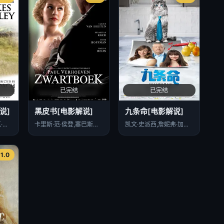
已完结
已完结
说]
黑皮书[电影解说]
九条命[电影解说]
基里安·墨菲,帕德莱克·德兰尼,利亚姆·坎宁安,奥拉·菲茨杰拉德,Mary O'Riordan,Mary Murphy,Laurence Barry,Damien Kearney,Frank Bourke,Myles Horgan,Martin Lucey,艾登·奥黑尔,沙恩·凯西,John Crean,Máirtín de Cógáin,Keith Dunphy,Kieran Hegarty,Gerard Kearney,Shane Nott,Kevin O'Brie
卡里斯·范·侯登,塞巴斯蒂安·科赫,汤姆·霍夫曼,哈里纳·雷金,瓦尔德马·科布斯,德雷克·德·林特,克里斯蒂安·贝克尔,多尔夫·德弗里斯,彼得·勃洛克,米希尔·赫伊斯曼,弗兰克·拉默斯,马提亚斯·修奈尔,约翰尼·德·摩尔
凯文·史派西,詹妮弗·加纳,玛丽娜·维丝曼,克里斯托弗·沃肯,泰迪·西尔斯,罗比·阿梅尔,切瑞·海恩斯,特丽莎·贝特曼,沙吉·豪德,娜塔莉·希波蒂,艾伦·大卫,马克·康苏斯,杰·帕特森,崔斯坦·D·拉勒,布拉德·奥多斯
1.0