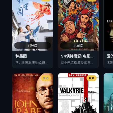
已完结
已完结
种墨园
S4侠降魔记[电影解说]
爱
马少骅,宋禹,王劲松,印小天,吴京安,郑业成,胡耘豪,王茜华,丁勇岱,吴其江,齐千郡,张月,瑛子,熊睿玲
刘小光,文松,黄俊鹏,王雅捷,廖蔚蔚,来喜,邵峰,谈莎莎,赵岩松,孟璐,汪奇
9.0
6.0