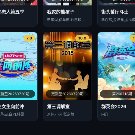
熟恋人第五季
我家的熊孩子
街头餐厅斗士
申东烨,徐章勋,韩惠珍,金建模
7.0
10.0
1
新至20260720期
更新至20260720期
第260718期
生女生向前冲
第三调解室
群英会2026
,陈启,白羽,韩露
刘佳,小河,张嘉益
内详