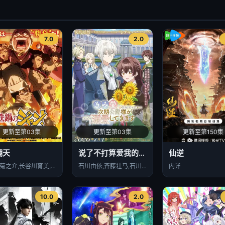
7.0
2.0
更新至第03集
更新至第03集
更新至第150集
翻天
说了不打算爱我的公爵继承人，不知为何对我宠爱有加
仙逆
户谷菊之介,长谷川育美,天崎滉平,市道真央,Mao,Ichimichi,樱井孝宏,村田太志,小林裕介,杉田智和,Tomokazu,Sugita,天田益男,津田健次郎
石川由依,齐藤壮马,石川界人,安济知佳,山村响,榎木淳弥,木村良平,铃木崚汰,浪川大辅,国府田麻理子,田村真,内田真礼
内详
10.0
2.0