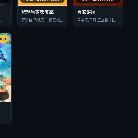
爸爸当家第五季
百家讲坛
李连福,金浩允,金民成,郑镐泳,宋勋,洪锡天
萨琪拉 乃保安一 萨安飒尔 郑思维 刘钰雯 郑霆铄 郑锦墨 以力 刘雪妮 伊恩 王永鸿 米粒 王三三 王力安
易中天,于丹,王立群,刘心武,周汝昌,阎崇年,郦波,钱文忠,葛剑雄,蒙曼,纪连海,赵晓岚,马未都,袁腾飞,周国平,孔庆东,鲍鹏山,曾仕强,王蒙
0.0