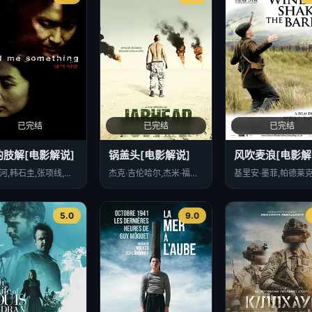
已完结
已完结
已完结
的肢解[电影解说]
锅盖头[电影解说]
风吹麦浪[电影解
沈银河,韩石圭,张项线,廉晶雅,安锡焕
杰克·吉伦哈尔,杰米·福克斯,彼得·萨斯加德,卢卡斯·布莱克,布莱恩·格拉格提,凯瑟琳·鲁道夫,丹德里·泰勒,布莱安娜·戴维斯,克里斯·库珀,Evan Jones,马蒂·帕帕奇安,约翰·卡拉辛斯基
5.0
9.0