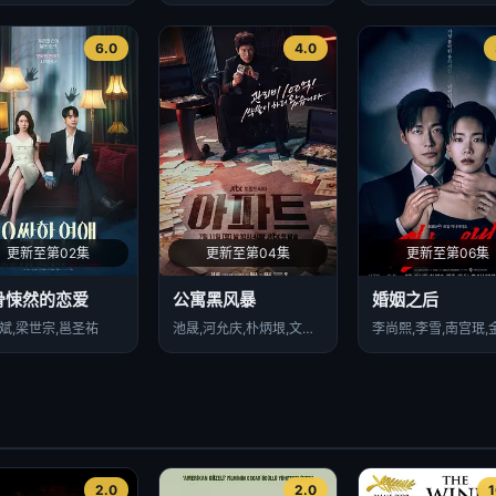
6.0
4.0
更新至第02集
更新至第04集
更新至第06集
骨悚然的恋爱
公寓黑风暴
婚姻之后
斌,梁世宗,邕圣祐
池晟,河允庆,朴炳垠,文素利,郑顺元,黄熙,金泽
2.0
2.0
1