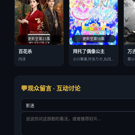
更新至第23集
更新至第16集
百花杀
拜托了偶像公主
万
内详
小川華果,叶矢りか,丸冈和佳奈,岡村明香,藤寺美德,铃木实里,大地叶,森久保祥太郎
观众留言 · 互动讨论