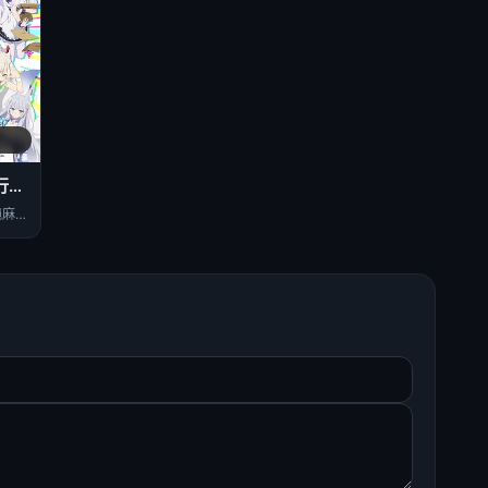
碧蓝航线微速前行第二季
山根希美,大地叶,长绳麻理亚,阿部里果